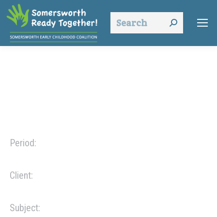
Search:
About project
Period:
May – Sep 2015
Client:
Awesome Online Shop
Subject:
Lorem ipsum glavrida dolor amet