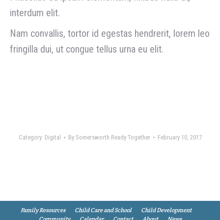
interdum elit.
Nam convallis, tortor id egestas hendrerit, lorem leo
fringilla dui, ut congue tellus urna eu elit.
Visit Website
Category:
Digital
By
Somersworth Ready Together
February 10, 2017
Family Resources
Child Care and School
Child Development
Community
Calendar
Contact
About
News